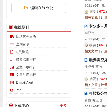
2021 (
04
): 5.
编辑在线办公
摘要
(
672
相关文章
|
计
卡尔多－
在线期刊
李亚伟
网络优先出版
2021 (
04
): 21
当期目录
摘要
(
664
相关文章
|
计
过刊浏览
摘要点击排行
融券卖空
潘凌云 董竹
全文下载排行
2021 (
04
): 35
文章引用排行
摘要
(
742
E-mail Alert
相关文章
|
计
RSS
可转换公
蒋彧 乔玉晗
下载中心
更多...
2021 (
04
): 50