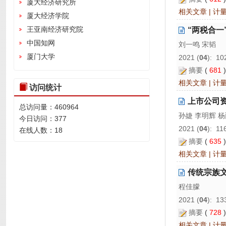
厦大经济研究所
相关文章
|
计
厦大经济学院
王亚南经济研究院
“两税合一
中国知网
刘一鸣 宋韬
厦门大学
2021 (
04
): 10
摘要
(
681
相关文章
|
计
访问统计
上市公司
总访问量：
460964
孙婕 李明辉 
今日访问：
377
2021 (
04
): 11
在线人数：
18
摘要
(
635
相关文章
|
计
传统宗族
程佳朦
2021 (
04
): 13
摘要
(
728
相关文章
|
计