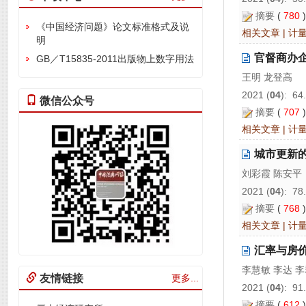
摘要
(
780
《中国经济问题》论文标准格式及说
相关文章
|
计
明
官督商办
GB／T15835-2011出版物上数字用法
王明 龙登高
2021 (
04
): 64
微信公众号
摘要
(
707
相关文章
|
计
城市更新
刘彩霞 陈安平
2021 (
04
): 78
摘要
(
768
相关文章
|
计
汇率与房
李慧敏 李达 
友情链接
更多...
2021 (
04
): 91
摘要
(
612