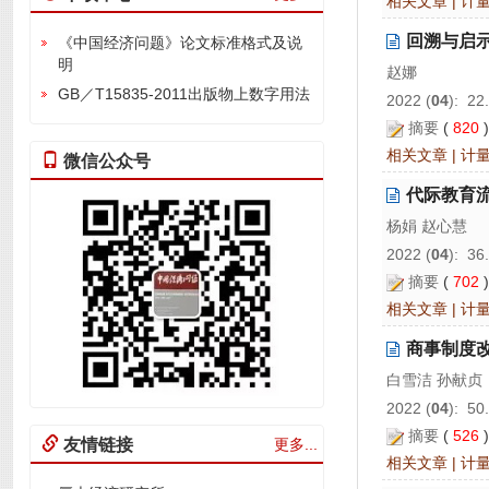
相关文章
|
计
回溯与启
《中国经济问题》论文标准格式及说
明
赵娜
GB／T15835-2011出版物上数字用法
2022 (
04
): 22
摘要
(
820
相关文章
|
计
微信公众号
代际教育
杨娟 赵心慧
2022 (
04
): 36
摘要
(
702
相关文章
|
计
商事制度
白雪洁 孙献贞
2022 (
04
): 50
摘要
(
526
友情链接
更多...
相关文章
|
计